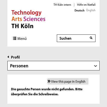
TH Köln intern
|
Hilfe im Notfall
English
Deutsch
Direkt zur Hauptnavigation
Direkt zur Subnavigation
Direkt zum Inhalt
Direkt zum Fußbereich
Suche
Menü
Profil
Personen
View this page in English
Die gesuchte Person wurde nicht gefunden. Bitte
überprüfen Sie die Schreibweise.