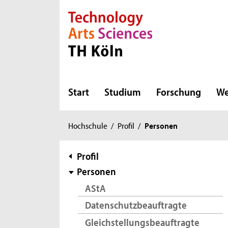
Direkt zur Hauptnavigation
Direkt zur Subnavigation
Direkt zum Inhalt
Direkt zum Fußbereich
Start
Studium
Forschung
We
Sie
Hochschule
/
Profil
/
Personen
sind
hier:
Subnavigation
Profil
Personen
AStA
Datenschutzbeauftragte
Gleichstellungsbeauftragte