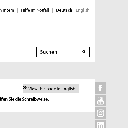
n intern
Hilfe im Notfall
English
|
|
Deutsch
Suche
View this page in English
fen Sie die Schreibweise.