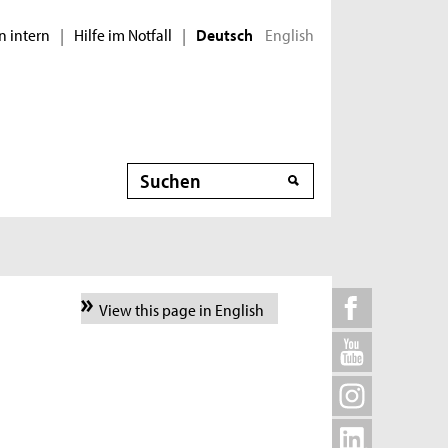
n intern
Hilfe im Notfall
English
|
|
Deutsch
Suche
View this page in English