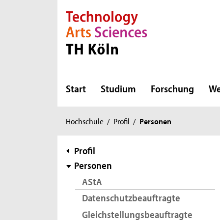
Direkt zur Hauptnavigation
Direkt zur Subnavigation
Direkt zum Inhalt
Direkt zum Fußbereich
Start
Studium
Forschung
We
Sie
Hochschule
/
Profil
/
Personen
sind
hier:
Subnavigation
Profil
Personen
AStA
Datenschutzbeauftragte
Gleichstellungsbeauftragte