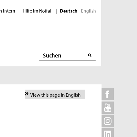
n intern
Hilfe im Notfall
English
|
|
Deutsch
Suche
View this page in English