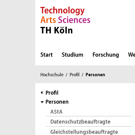
Direkt zur Hauptnavigation
Direkt zur Subnavigation
Direkt zum Inhalt
Direkt zum Fußbereich
Start
Studium
Forschung
We
Sie
Hochschule
/
Profil
/
Personen
sind
hier:
Subnavigation
Profil
Personen
AStA
Datenschutzbeauftragte
Gleichstellungsbeauftragte