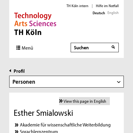
TH Köln intern
|
Hilfe im Notfall
English
Deutsch
Direkt zur Hauptnavigation
Direkt zur Subnavigation
Direkt zum Inhalt
Direkt zum Fußbereich
Suche
Menü
Profil
Personen
View this page in English
Esther Smialowski
Akademie für wissenschaftliche Weiterbildung
Sprachlernzentrum