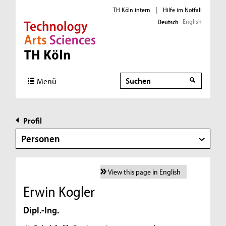
TH Köln intern
|
Hilfe im Notfall
English
Deutsch
Direkt zur Hauptnavigation
Direkt zur Subnavigation
Direkt zum Inhalt
Direkt zum Fußbereich
Suche
Menü
Profil
Personen
View this page in English
Erwin Kogler
Dipl.-Ing.