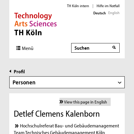
TH Köln intern
|
Hilfe im Notfall
English
Deutsch
Direkt zur Hauptnavigation
Direkt zur Subnavigation
Direkt zum Inhalt
Direkt zum Fußbereich
Suche
Menü
Profil
Personen
View this page in English
Detlef Clemens Kalenborn
Hochschulreferat Bau- und Gebäudemanagement
Team Technisches Gebäudemanagement Köln