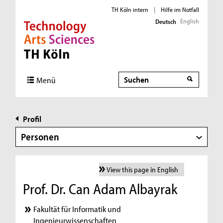
TH Köln intern
|
Hilfe im Notfall
English
Deutsch
Direkt zur Hauptnavigation
Direkt zur Subnavigation
Direkt zum Inhalt
Direkt zum Fußbereich
Suche
Menü
Profil
Personen
View this page in English
Prof. Dr. Can Adam Albayrak
Fakultät für Informatik und
Ingenieurwissenschaften