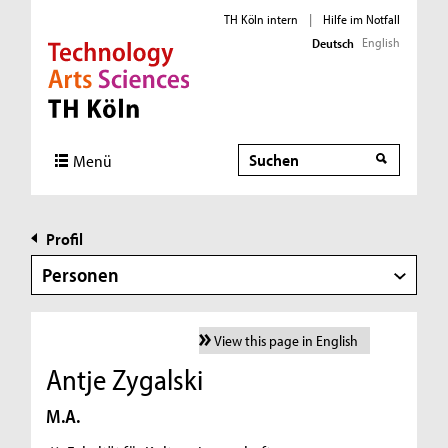
TH Köln intern
|
Hilfe im Notfall
English
Deutsch
Direkt zur Hauptnavigation
Direkt zur Subnavigation
Direkt zum Inhalt
Direkt zum Fußbereich
Suche
Menü
Profil
Personen
View this page in English
Antje Zygalski
M.A.