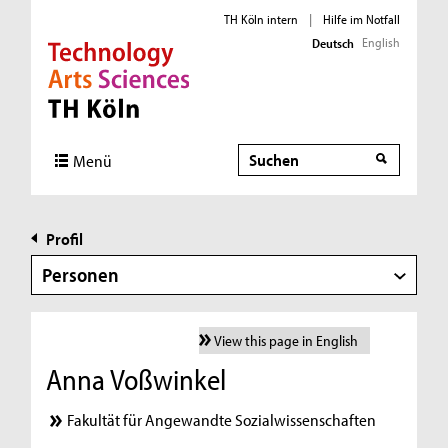
TH Köln intern
|
Hilfe im Notfall
English
Deutsch
Direkt zur Hauptnavigation
Direkt zur Subnavigation
Direkt zum Inhalt
Direkt zum Fußbereich
Suche
Menü
Profil
Personen
View this page in English
Anna Voßwinkel
Fakultät für Angewandte Sozialwissenschaften