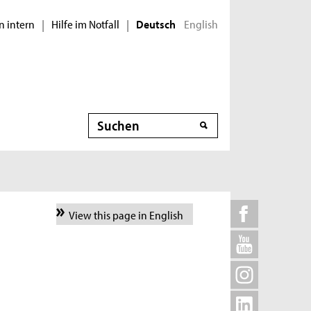
n intern
Hilfe im Notfall
English
|
|
Deutsch
Suche
View this page in English