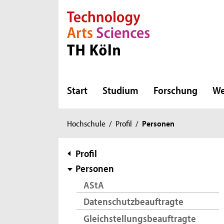
Direkt zur Hauptnavigation
Direkt zur Subnavigation
Direkt zum Inhalt
Direkt zum Fußbereich
Start
Studium
Forschung
We
Sie
Hochschule
/
Profil
/
Personen
sind
hier:
Subnavigation
Profil
Personen
AStA
Datenschutzbeauftragte
Gleichstellungsbeauftragte