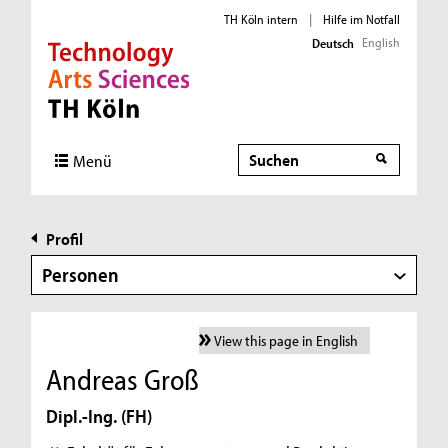
TH Köln intern
|
Hilfe im Notfall
English
Deutsch
Direkt zur Hauptnavigation
Direkt zur Subnavigation
Direkt zum Inhalt
Direkt zum Fußbereich
Suche
Menü
Profil
Personen
View this page in English
Andreas Groß
Dipl.-Ing. (FH)