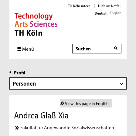
TH Köln intern
|
Hilfe im Notfall
English
Deutsch
Direkt zur Hauptnavigation
Direkt zur Subnavigation
Direkt zum Inhalt
Direkt zum Fußbereich
Suche
Menü
Profil
Personen
View this page in English
Andrea Glaß-Xia
Fakultät für Angewandte Sozialwissenschaften