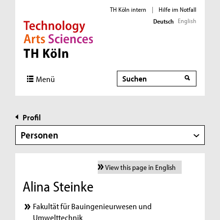
TH Köln intern
|
Hilfe im Notfall
English
Deutsch
Direkt zur Hauptnavigation
Direkt zur Subnavigation
Direkt zum Inhalt
Direkt zum Fußbereich
Suche
Menü
Profil
Personen
View this page in English
Alina Steinke
Fakultät für Bauingenieurwesen und
Umwelttechnik