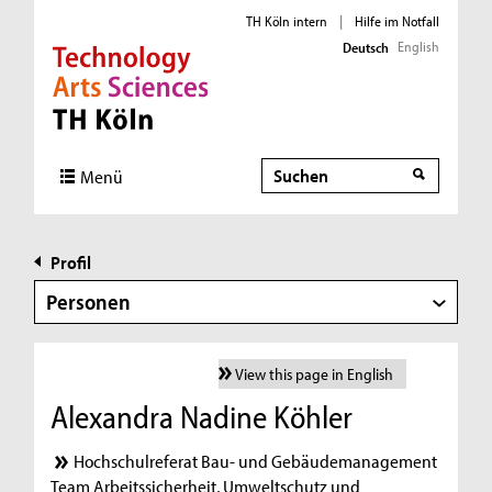
TH Köln intern
|
Hilfe im Notfall
English
Deutsch
Direkt zur Hauptnavigation
Direkt zur Subnavigation
Direkt zum Inhalt
Direkt zum Fußbereich
Suche
Menü
Profil
Personen
View this page in English
Alexandra Nadine Köhler
Hochschulreferat Bau- und Gebäudemanagement
Team Arbeitssicherheit, Umweltschutz und