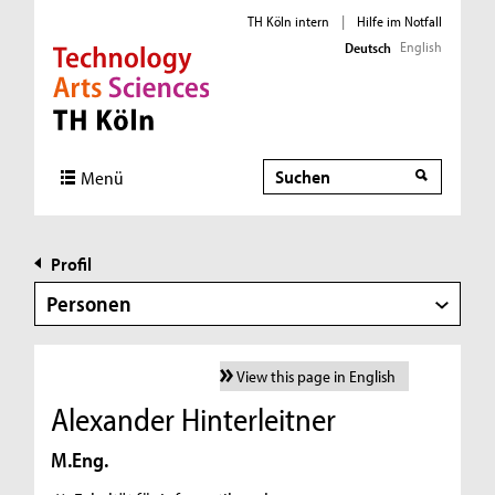
TH Köln intern
|
Hilfe im Notfall
English
Deutsch
Direkt zur Hauptnavigation
Direkt zur Subnavigation
Direkt zum Inhalt
Direkt zum Fußbereich
Suche
Menü
Profil
Personen
View this page in English
Alexander Hinterleitner
M.Eng.