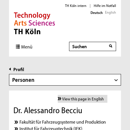
TH Köln intern
|
Hilfe im Notfall
English
Deutsch
Direkt zur Hauptnavigation
Direkt zur Subnavigation
Direkt zum Inhalt
Direkt zum Fußbereich
Suche
Menü
Profil
Personen
View this page in English
Dr. Alessandro Becciu
Fakultät für Fahrzeugsysteme und Produktion
Institut für Fahrzeugtechnik (IFK)