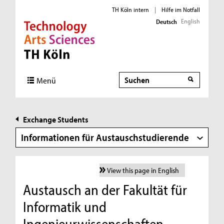
TH Köln intern
|
Hilfe im Notfall
English
Deutsch
Direkt zur Hauptnavigation
Direkt zur Subnavigation
Direkt zum Inhalt
Direkt zum Fußbereich
Suche
Menü
Exchange Students
Informationen für Austauschstudierende
View this page in English
Austausch an der Fakultät für
Informatik und
Ingenieurwissenschaften