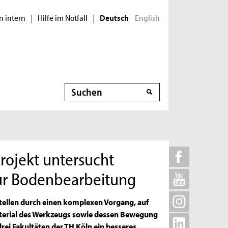
n intern
Hilfe im Notfall
English
|
|
Deutsch
Suche
projekt untersucht
ur Bodenbearbeitung
ellen durch einen komplexen Vorgang, auf
aterial des Werkzeugs sowie dessen Bewegung
rei Fakultäten der TH Köln ein besseres