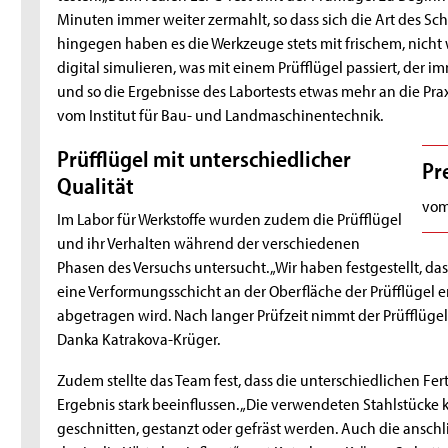
Minuten immer weiter zermahlt, so dass sich die Art des Sc
hingegen haben es die Werkzeuge stets mit frischem, nicht
digital simulieren, was mit einem Prüfflügel passiert, der 
und so die Ergebnisse des Labortests etwas mehr an die Praxi
vom Institut für Bau- und Landmaschinentechnik.
Prüfflügel mit unterschiedlicher
Pr
Qualität
vom
Im Labor für Werkstoffe wurden zudem die Prüfflügel
und ihr Verhalten während der verschiedenen
Phasen des Versuchs untersucht. „Wir haben festgestellt, da
eine Verformungsschicht an der Oberfläche der Prüfflügel 
abgetragen wird. Nach langer Prüfzeit nimmt der Prüfflügel 
Danka Katrakova-Krüger.
Zudem stellte das Team fest, dass die unterschiedlichen Fe
Ergebnis stark beeinflussen. „Die verwendeten Stahlstücke
geschnitten, gestanzt oder gefräst werden. Auch die ansc