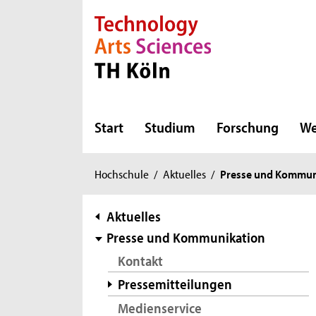
Direkt zur Hauptnavigation
Direkt zur Subnavigation
Direkt zum Inhalt
Direkt zum Fußbereich
Start
Studium
Forschung
We
Sie
Hochschule
/
Aktuelles
/
Presse und Kommun
sind
hier:
Subnavigation
Aktuelles
Presse und Kommunikation
Kontakt
Pressemitteilungen
Medienservice