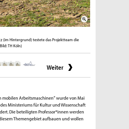
2 / 6
(im Hintergrund) testete das Projektteam die
Dafür wurden Werkzeug
ild: TH Köln)
Köln)
Weiter
von mobilen Arbeitsmaschinen“ wurde von Mai
es Ministeriums für Kultur und Wissenschaft
dert. Die beteiligten Professor*innen werden
 diesem Themengebiet aufbauen und wollen