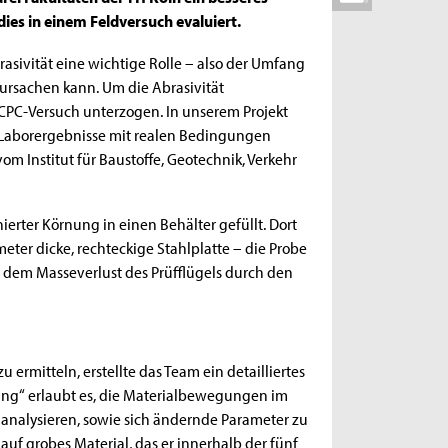
ies in einem Feldversuch evaluiert.
sivität eine wichtige Rolle – also der Umfang
ursachen kann. Um die Abrasivität
C-Versuch unterzogen. In unserem Projekt
e Laborergebnisse mit realen Bedingungen
vom Institut für Baustoffe, Geotechnik, Verkehr
rter Körnung in einen Behälter gefüllt. Dort
meter dicke, rechteckige Stahlplatte – die Probe
 dem Masseverlust des Prüfflügels durch den
ermitteln, erstellte das Team ein detailliertes
ling“ erlaubt es, die Materialbewegungen im
analysieren, sowie sich ändernde Parameter zu
n auf grobes Material, das er innerhalb der fünf