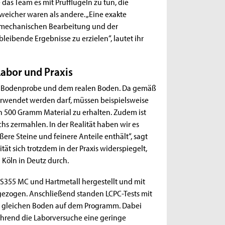
e das Team es mit Prüfflügeln zu tun, die
icher waren als andere. „Eine exakte
 mechanischen Bearbeitung und der
eibende Ergebnisse zu erzielen“, lautet ihr
Labor und Praxis
ner Bodenprobe und dem realen Boden. Da gemäß
rwendet werden darf, müssen beispielsweise
en 500 Gramm Material zu erhalten. Zudem ist
hs zermahlen. In der Realität haben wir es
re Steine und feinere Anteile enthält“, sagt
tät sich trotzdem in der Praxis widerspiegelt,
 Köln in Deutz durch.
 S355 MC und Hartmetall hergestellt und mit
gezogen. Anschließend standen LCPC-Tests mit
m gleichen Boden auf dem Programm. Dabei
ährend die Laborversuche eine geringe