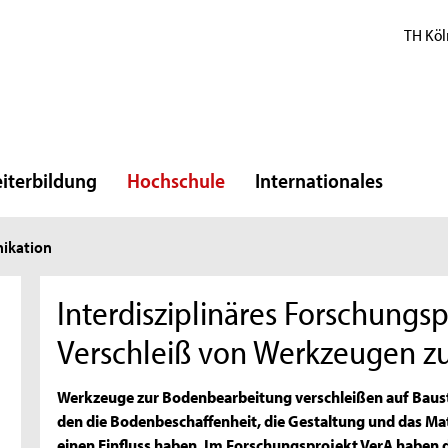
TH Köl
iterbildung
Hochschule
Internationales
ikation
Interdisziplinäres Forschungs
Verschleiß von Werkzeugen z
Werkzeuge zur Bodenbearbeitung verschleißen auf Baust
den die Bodenbeschaffenheit, die Gestaltung und das M
einen Einfluss haben. Im Forschungsprojekt VerA haben d