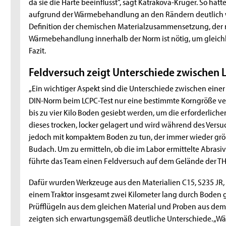
da sie die Härte beeinflusst“, sagt Katrakova-Krüger. So hatt
aufgrund der Wärmebehandlung an den Rändern deutlich we
Definition der chemischen Materialzusammensetzung, der
Wärmebehandlung innerhalb der Norm ist nötig, um gleichbl
Fazit.
Feldversuch zeigt Unterschiede zwischen 
„Ein wichtiger Aspekt sind die Unterschiede zwischen ei
DIN-Norm beim LCPC-Test nur eine bestimmte Korngröße ve
bis zu vier Kilo Boden gesiebt werden, um die erforderlich
dieses trocken, locker gelagert und wird während des Versuc
jedoch mit kompaktem Boden zu tun, der immer wieder größe
Budach. Um zu ermitteln, ob die im Labor ermittelte Abrasivi
führte das Team einen Feldversuch auf dem Gelände der TH
Dafür wurden Werkzeuge aus den Materialien C15, S235 JR,
einem Traktor insgesamt zwei Kilometer lang durch Boden 
Prüfflügeln aus dem gleichen Material und Proben aus de
zeigten sich erwartungsgemäß deutliche Unterschiede. „W