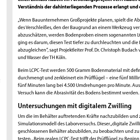
Verständnis der dahinterliegenden Prozesse erlangt und d
„Wenn Bauunternehmen Großprojekte planen, spielt die Abra
des Verschleißes, den der Baugrund an einem Werkzeug ver
abzuschätzen, werden Bodenproben einem sogenannten LCP
ging es darum, diesen Test tiefer zu durchleuchten und di
abzugleichen“, sagt Projektleiter Prof. Dr. Christoph Budach 
und Wasser der TH Köln.
Beim LCPC-Test werden 500 Gramm Bodenmaterial mit definie
durchmengt und zerkleinert ein Prüfflügel – eine fünf Milli
t
fünf Minuten lang bei 4.500 Umdrehungen pro Minute. Aus
Versuch kann die Abrasivität des Bodens bestimmt werden.
Untersuchungen mit digitalem Zwilling
Um die im Behälter auftretenden Kräfte nachzubilden und zu 
Simulationsmodell des Laborversuchs. Dieser „digitale Zwil
geschlossenen Behälter abzubilden, zu beobachten und zu 
testen. „Beim realen LCPC-Test trifft der Prüfflügel zu Begin