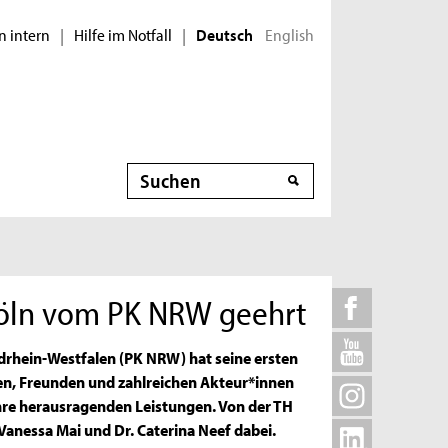
n intern
Hilfe im Notfall
English
|
|
Deutsch
Suche
Köln vom PK NRW geehrt
rhein-Westfalen (PK NRW) hat seine ersten
n, Freunden und zahlreichen Akteur*innen
ihre herausragenden Leistungen. Von der TH
Vanessa Mai und Dr. Caterina Neef dabei.