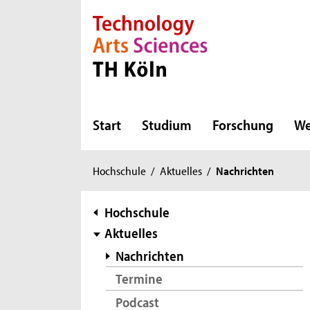
Direkt zur Hauptnavigation
Direkt zur Subnavigation
Direkt zum Inhalt
Direkt zum Fußbereich
Start
Studium
Forschung
We
Sie
Hochschule
/
Aktuelles
/
Nachrichten
sind
hier:
Subnavigation
Hochschule
Aktuelles
Nachrichten
Termine
Podcast