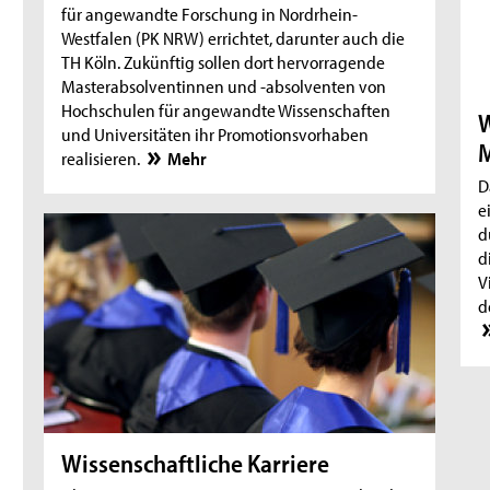
für angewandte Forschung in Nordrhein-
Westfalen (PK NRW) errichtet, darunter auch die
TH Köln. Zukünftig sollen dort hervorragende
Masterabsolventinnen und -absolventen von
Hochschulen für angewandte Wissenschaften
W
und Universitäten ihr Promotionsvorhaben
M
realisieren.
Mehr
D
e
d
d
V
d
Wissenschaftliche Karriere