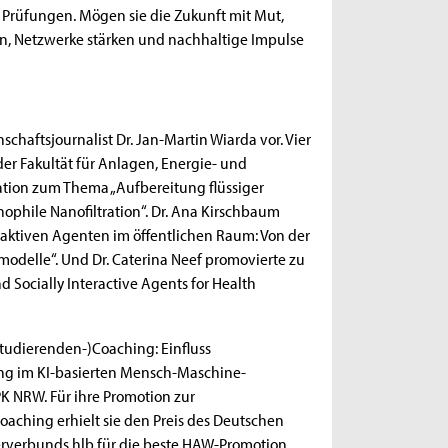
n Prüfungen. Mögen sie die Zukunft mit Mut,
, Netzwerke stärken und nachhaltige Impulse
haftsjournalist Dr. Jan-Martin Wiarda vor. Vier
er Fakultät für Anlagen, Energie- und
tation zum Thema „Aufbereitung flüssiger
nophile Nanofiltration“. Dr. Ana Kirschbaum
eraktiven Agenten im öffentlichen Raum: Von der
modelle“. Und Dr. Caterina Neef promovierte zu
 Socially Interactive Agents for Health
tudierenden-)Coaching: Einfluss
ng im KI-basierten Mensch-Maschine-
PK NRW. Für ihre Promotion zur
ching erhielt sie den Preis des Deutschen
erverbunds hlb für die beste HAW-Promotion