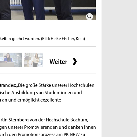
2 / 5
eiten geehrt wurden. (Bild: Heike Fischer, Köln)
Dr. Vanessa Mai schrie
Heike Fischer, Köln)
Weiter
Brandes: „Die große Stärke unserer Hochschulen
mische Ausbildung von Studentinnen und
 an und ermöglicht exzellente
Martin Sternberg von der Hochschule Bochum,
ungen unserer Promovierenden und danken ihnen
 durch den Promotionsprozess am PK NRW zu