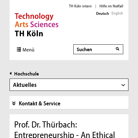
TH Köln intern
|
Hilfe im Notfall
English
Deutsch
Direkt zur Hauptnavigation
Direkt zur Subnavigation
Direkt zum Inhalt
Direkt zum Fußbereich
Suche
Menü
Hochschule
Aktuelles
Kontakt & Service
Prof. Dr. Thürbach:
Entrepreneurship - An Ethical