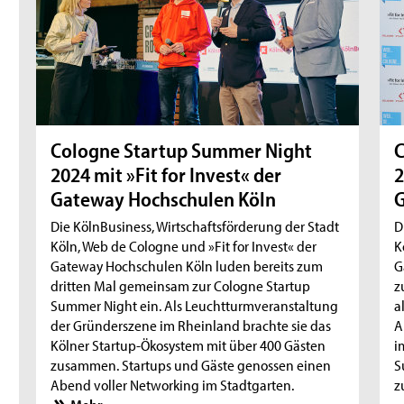
Cologne Startup Summer Night
C
2024 mit »Fit for Invest« der
2
Gateway Hochschulen Köln
G
Die KölnBusiness, Wirtschaftsförderung der Stadt
D
Köln, Web de Cologne und »Fit for Invest« der
K
Gateway Hochschulen Köln luden bereits zum
G
dritten Mal gemeinsam zur Cologne Startup
z
Summer Night ein. Als Leuchtturmveranstaltung
a
der Gründerszene im Rheinland brachte sie das
A
Kölner Startup-Ökosystem mit über 400 Gästen
i
zusammen. Startups und Gäste genossen einen
S
Abend voller Networking im Stadtgarten.
z
Mehr