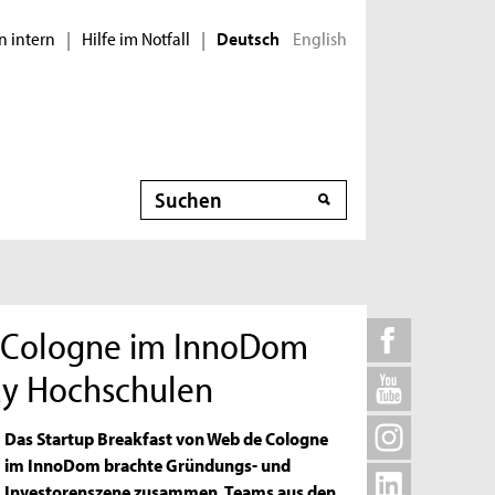
n intern
Hilfe im Notfall
English
|
|
Deutsch
Suche
e Cologne im InnoDom
way Hochschulen
Das Startup Breakfast von Web de Cologne
im InnoDom brachte Gründungs- und
Investorenszene zusammen. Teams aus den