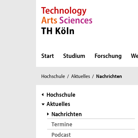
Direkt zur Hauptnavigation
Direkt zur Subnavigation
Direkt zum Inhalt
Direkt zum Fußbereich
Start
Studium
Forschung
We
Sie
Hochschule
/
Aktuelles
/
Nachrichten
sind
hier:
Subnavigation
Hochschule
Aktuelles
Nachrichten
Termine
Podcast