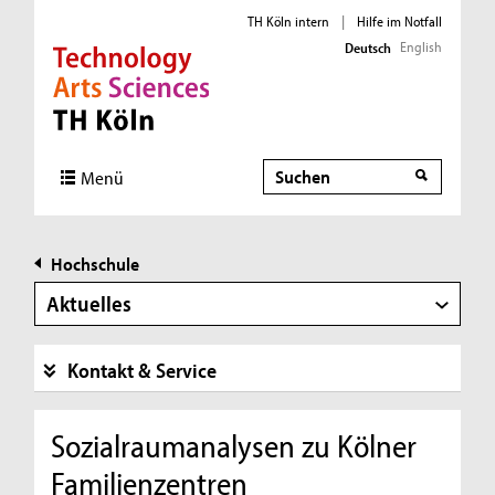
TH Köln intern
|
Hilfe im Notfall
English
Deutsch
Direkt zur Hauptnavigation
Direkt zur Subnavigation
Direkt zum Inhalt
Direkt zum Fußbereich
Suche
Menü
Hochschule
Aktuelles
Kontakt & Service
Sozialraumanalysen zu Kölner
Familienzentren