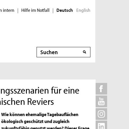
n intern
Hilfe im Notfall
English
|
|
Deutsch
Suche
ngsszenarien für eine
ischen Reviers
Wie können ehemalige Tagebauflächen
ökologisch geschützt und zugleich
zukunftsfähig genutzt werden? Dieser Frage