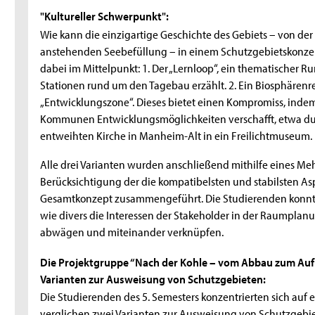
"Kultureller Schwerpunkt":
Wie kann die einzigartige Geschichte des Gebiets – von der
anstehenden Seebefüllung – in einem Schutzgebietskonzep
dabei im Mittelpunkt: 1. Der „Lernloop“, ein thematischer
Stationen rund um den Tagebau erzählt. 2. Ein Biosphärenr
„Entwicklungszone“. Dieses bietet einen Kompromiss, inde
Kommunen Entwicklungsmöglichkeiten verschafft, etwa du
entweihten Kirche in Manheim-Alt in ein Freilichtmuseum.
Alle drei Varianten wurden anschließend mithilfe eines Me
Berücksichtigung der die kompatibelsten und stabilsten Asp
Gesamtkonzept zusammengeführt. Die Studierenden konnten 
wie divers die Interessen der Stakeholder in der Raumpla
abwägen und miteinander verknüpfen.
Die Projektgruppe “Nach der Kohle – vom Abbau zum Aufb
Varianten zur Ausweisung von Schutzgebieten:
Die Studierenden des 5. Semesters konzentrierten sich auf 
verglichen zwei Varianten zur Ausweisung von Schutzgebi