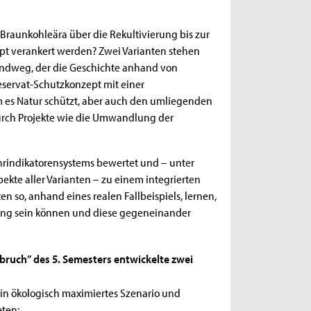
 Braunkohleära über die Rekultivierung bis zur
t verankert werden? Zwei Varianten stehen
 Rundweg, der die Geschichte anhand von
eservat-Schutzkonzept mit einer
m es Natur schützt, aber auch den umliegenden
rch Projekte wie die Umwandlung der
hrindikatorensystems bewertet und – unter
ekte aller Varianten – zu einem integrierten
so, anhand eines realen Fallbeispiels, lernen,
nung sein können und diese gegeneinander
ruch” des 5. Semesters entwickelte zwei
ein ökologisch maximiertes Szenario und
eten: