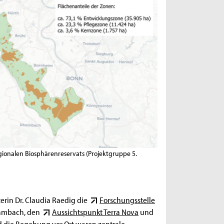
gionalen Biosphärenreservats (Projektgruppe 5.
erin Dr. Claudia Raedig die
Forschungsstelle
ambach, den
Aussichtspunkt Terra Nova
und
d die Begehung vor Ort waren zentrale