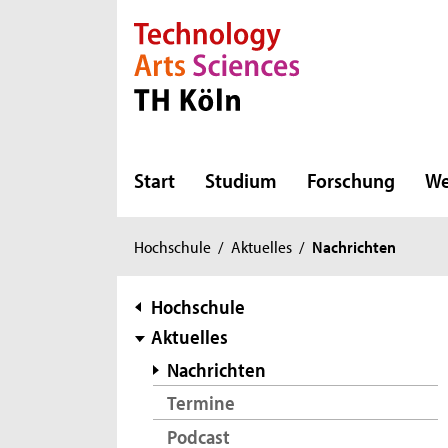
Direkt zur Hauptnavigation
Direkt zur Subnavigation
Direkt zum Inhalt
Direkt zum Fußbereich
Start
Studium
Forschung
We
Sie
Hochschule
/
Aktuelles
/
Nachrichten
sind
hier:
Subnavigation
Hochschule
Aktuelles
Nachrichten
Termine
Podcast