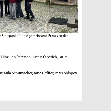
der Startpunkt für die gemeinsame Exkursion der
Hinz, Jan Petersen, Justus Olberich, Laura
rt, Mila Schumacher, Janos Prüfer, Peter Solopov