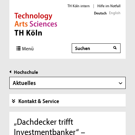
TH Köln intern
|
Hilfe im Notfall
English
Deutsch
Direkt zur Hauptnavigation
Direkt zur Subnavigation
Direkt zum Inhalt
Direkt zum Fußbereich
Suche
Menü
Hochschule
Aktuelles
Kontakt & Service
„Dachdecker trifft
Investmentbanker“ –