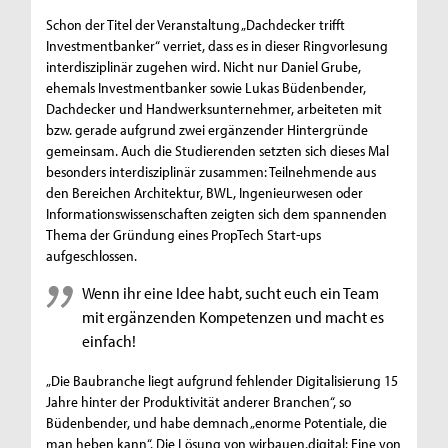
Schon der Titel der Veranstaltung „Dachdecker trifft
Investmentbanker“ verriet, dass es in dieser Ringvorlesung
interdisziplinär zugehen wird. Nicht nur Daniel Grube,
ehemals Investmentbanker sowie Lukas Büdenbender,
Dachdecker und Handwerksunternehmer, arbeiteten mit
bzw. gerade aufgrund zwei ergänzender Hintergründe
gemeinsam. Auch die Studierenden setzten sich dieses Mal
besonders interdisziplinär zusammen: Teilnehmende aus
den Bereichen Architektur, BWL, Ingenieurwesen oder
Informationswissenschaften zeigten sich dem spannenden
Thema der Gründung eines PropTech Start-ups
aufgeschlossen.
Wenn ihr eine Idee habt, sucht euch ein Team
mit ergänzenden Kompetenzen und macht es
einfach!
„Die Baubranche liegt aufgrund fehlender Digitalisierung 15
Jahre hinter der Produktivität anderer Branchen“, so
Büdenbender, und habe demnach „enorme Potentiale, die
man heben kann“. Die Lösung von wirbauen.digital: Eine von