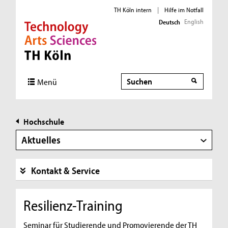
TH Köln intern
|
Hilfe im Notfall
English
Deutsch
Direkt zur Hauptnavigation
Direkt zur Subnavigation
Direkt zum Inhalt
Direkt zum Fußbereich
Suche
Menü
Hochschule
Aktuelles
Kontakt & Service
Resilienz-Training
Seminar für Studierende und Promovierende der TH