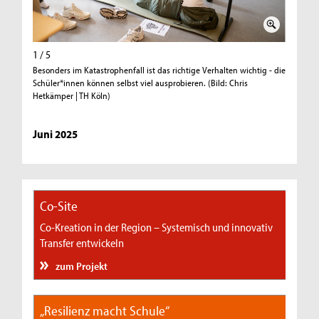
1 / 5
2 / 5
Besonders im Katastrophenfall ist das richtige Verhalten wichtig - die
Ein Notf
Schüler*innen können selbst viel ausprobieren. (Bild: Chris
um auf de
Hetkämper | TH Köln)
Köln)
Juni 2025
Co-Site
Co-Kreation in der Region – Systemisch und innovativ
Transfer entwickeln
zum Projekt
„Resilienz macht Schule“