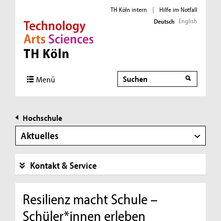
TH Köln intern
|
Hilfe im Notfall
English
Deutsch
Direkt zur Hauptnavigation
Direkt zur Subnavigation
Direkt zum Inhalt
Direkt zum Fußbereich
Suche
Menü
Hochschule
Aktuelles
Kontakt & Service
Resilienz macht Schule –
Schüler*innen erleben