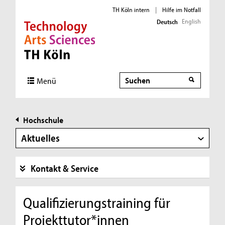
TH Köln intern
|
Hilfe im Notfall
English
Deutsch
Direkt zur Hauptnavigation
Direkt zur Subnavigation
Direkt zum Inhalt
Direkt zum Fußbereich
Suche
Menü
Hochschule
Aktuelles
Kontakt & Service
Qualifizierungstraining für
Projekttutor*innen