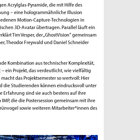
gen Acrylglas-Pyramide, die mit Hilfe des
schung – eine hologrammähnliche Illusion
hiedenen Motion-Capture-Technologien in
schen 3D-Avatar übertragen. Parallel läuft ein
rklärt Tim Vesper, der „GhostVision“ gemeinsam
mer, Theodor Freywald und Daniel Schneider
nde Kombination aus technischer Komplexität,
ein Projekt, das verdeutlicht, wie vielfältig
acht das Projektsemester so wertvoll: Hier
 die Studierenden können eindrucksvoll unter
he Erfahrung sind sie auch bestens auf ihre
om IMP, die die Postersession gemeinsam mit ihre
l Grünvogel sowie weiteren Mitarbeiter*innen des