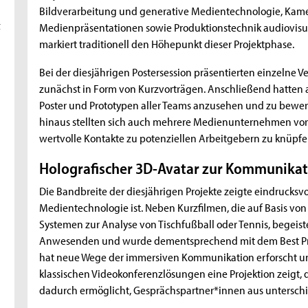
Bildverarbeitung und generative Medientechnologie, Kame
t
Medienpräsentationen sowie Produktionstechnik audiovisu
markiert traditionell den Höhepunkt dieser Projektphase.
Bei der diesjährigen Postersession präsentierten einzelne V
zunächst in Form von Kurzvorträgen. Anschließend hatten a
Poster und Prototypen aller Teams anzusehen und zu bewer
hinaus stellten sich auch mehrere Medienunternehmen vor
wertvolle Kontakte zu potenziellen Arbeitgebern zu knüpfe
Holografischer 3D-Avatar zur Kommunikat
Die Bandbreite der diesjährigen Projekte zeigte eindrucksvo
Medientechnologie ist. Neben Kurzfilmen, die auf Basis von
Systemen zur Analyse von Tischfußball oder Tennis, begeiste
Anwesenden und wurde dementsprechend mit dem Best Pro
hat neue Wege der immersiven Kommunikation erforscht un
klassischen Videokonferenzlösungen eine Projektion zeigt, d
dadurch ermöglicht, Gesprächspartner*innen aus untersc