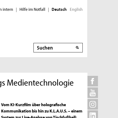
n intern
Hilfe im Notfall
English
|
|
Deutsch
Suche
ngs Medientechnologie
Vom KI-Kurzfilm über holografische
Kommunikation bis hin zu K.L.A.U.S. – einem
System zur Live-Analyse von Tischfußball: