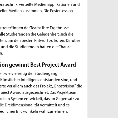
ratechnik, verteilte Medienapplikationen und
eller Medien zusammen. Die Postersession
ertreter*innen der Teams ihre Ergebnisse
lle Studierenden die Gelegenheit, sich die
ten, um den besten Entwurf zu küren. Darüber
 und die Studierenden hatten die Chance,
n.
ion gewinnt Best Project Award
ll, wie vielseitig der Studiengang
 Künstlicher Intelligenz entstanden sind, und
rte vor allem auch das Projekt „GhostVision“ die
ject Award ausgezeichnet. Das Projektteam
d ein System entwickelt, das im Gegensatz zu
ie Dreidimensionalität vermittelt und es
hiedlichen Blickwinkeln wahrzunehmen.