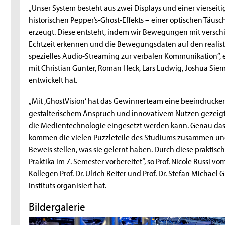
„Unser System besteht aus zwei Displays und einer vierseiti
historischen Pepper’s-Ghost-Effekts – einer optischen Täu
erzeugt. Diese entsteht, indem wir Bewegungen mit versc
Echtzeit erkennen und die Bewegungsdaten auf den realisti
spezielles Audio-Streaming zur verbalen Kommunikation“, e
mit Christian Gunter, Roman Heck, Lars Ludwig, Joshua Sie
entwickelt hat.
„Mit ,GhostVision‘ hat das Gewinnerteam eine beeindrucke
gestalterischem Anspruch und innovativem Nutzen gezeigt – 
die Medientechnologie eingesetzt werden kann. Genau das m
kommen die vielen Puzzleteile des Studiums zusammen und
Beweis stellen, was sie gelernt haben. Durch diese praktisc
Praktika im 7. Semester vorbereitet“, so Prof. Nicole Russi v
Kollegen Prof. Dr. Ulrich Reiter und Prof. Dr. Stefan Michae
Instituts organisiert hat.
Bildergalerie