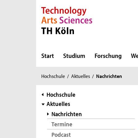
Direkt zur Hauptnavigation
Direkt zur Subnavigation
Direkt zum Inhalt
Direkt zum Fußbereich
Start
Studium
Forschung
We
Sie
Hochschule
/
Aktuelles
/
Nachrichten
sind
hier:
Subnavigation
Hochschule
Aktuelles
Nachrichten
Termine
Podcast