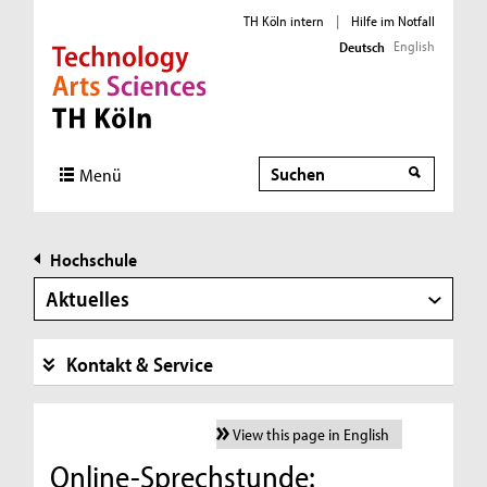
TH Köln intern
|
Hilfe im Notfall
English
Deutsch
Direkt zur Hauptnavigation
Direkt zur Subnavigation
Direkt zum Inhalt
Direkt zum Fußbereich
Suche
Menü
Hochschule
Aktuelles
Kontakt & Service
View this page in English
Online-Sprechstunde: