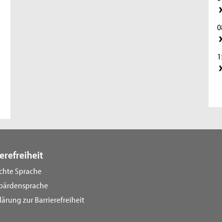
0
1
2
2
0
erefreiheit
ichte Sprache
1
bärdensprache
lärung zur Barrierefreiheit
2