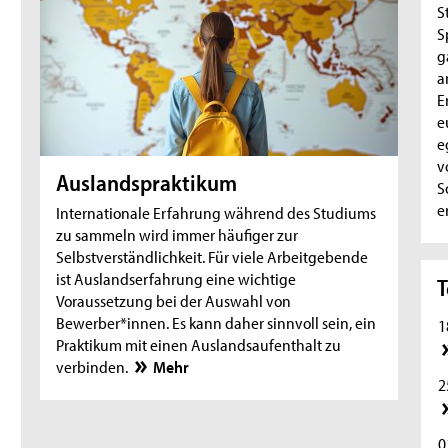
S
S
g
a
E
e
e
v
Auslandspraktikum
S
e
Internationale Erfahrung während des Studiums
zu sammeln wird immer häufiger zur
Selbstverständlichkeit. Für viele Arbeitgebende
ist Auslandserfahrung eine wichtige
T
Voraussetzung bei der Auswahl von
Bewerber*innen. Es kann daher sinnvoll sein, ein
1
Praktikum mit einen Auslandsaufenthalt zu
verbinden.
Mehr
2
0