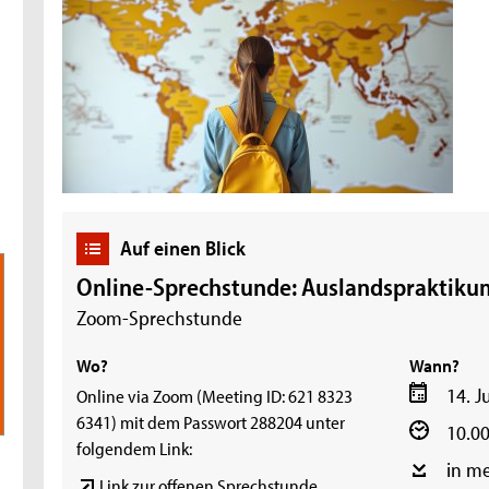
Auf einen Blick
Online-Sprechstunde: Auslandspraktiku
Zoom-Sprechstunde
Wo?
Wann?
14. J
Online via Zoom (Meeting ID: 621 8323
6341) mit dem Passwort 288204 unter
10.00
folgendem Link:
in m
Link zur offenen Sprechstunde