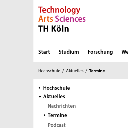
Direkt zur Hauptnavigation
Direkt zur Subnavigation
Direkt zum Inhalt
Direkt zum Fußbereich
Start
Studium
Forschung
We
Sie
Hochschule
/
Aktuelles
/
Termine
sind
hier:
Subnavigation
Hochschule
Aktuelles
Nachrichten
Termine
Podcast