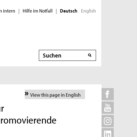
n intern
Hilfe im Notfall
English
|
|
Deutsch
Suche
View this page in English
r
 Promovierende