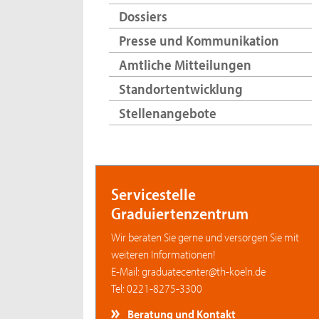
Dossiers
Presse und Kommunikation
Amtliche Mitteilungen
Standortentwicklung
Stellenangebote
Servicestelle
Graduiertenzentrum
Wir beraten Sie gerne und versorgen Sie mit
weiteren Informationen!
E-Mail: graduatecenter@th-koeln.de
Tel: 0221-8275-3300
Beratung und Kontakt