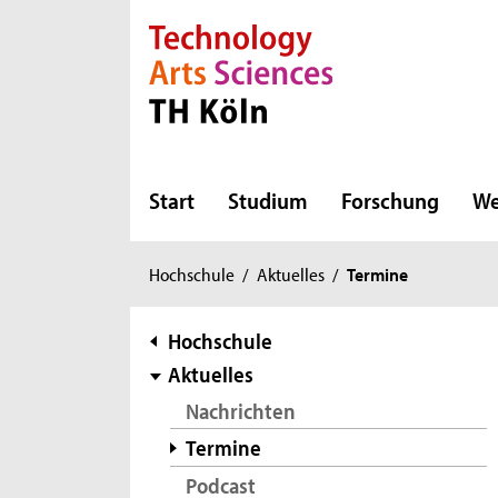
Direkt zur Hauptnavigation
Direkt zur Subnavigation
Direkt zum Inhalt
Direkt zum Fußbereich
Start
Studium
Forschung
We
Sie
Hochschule
/
Aktuelles
/
Termine
sind
hier:
Subnavigation
Hochschule
Aktuelles
Nachrichten
Termine
Podcast