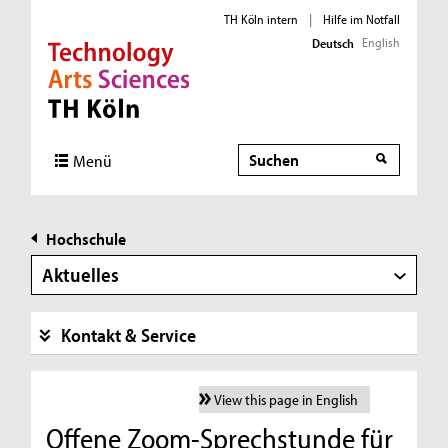
TH Köln intern
|
Hilfe im Notfall
English
Deutsch
Direkt zur Hauptnavigation
Direkt zur Subnavigation
Direkt zum Inhalt
Direkt zum Fußbereich
Suche
Menü
Hochschule
Aktuelles
Kontakt & Service
View this page in English
Offene Zoom-Sprechstunde für