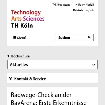
TH Köln intern
|
Hilfe im Notfall
English
Deutsch
Direkt zur Hauptnavigation
Direkt zur Subnavigation
Direkt zum Inhalt
Direkt zum Fußbereich
Suche
Menü
Hochschule
Aktuelles
Kontakt & Service
Radwege-Check an der
BayArena: Erste Erkenntnisse