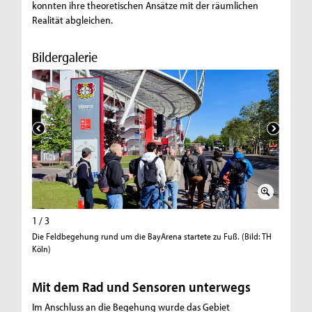
konnten ihre theoretischen Ansätze mit der räumlichen
Realität abgleichen.
Bildergalerie
1 / 3
2 / 3
Die Feldbegehung rund um die BayArena startete zu Fuß. (Bild: TH
Die Stud
Köln)
der Umge
Mit dem Rad und Sensoren unterwegs
Im Anschluss an die Begehung wurde das Gebiet