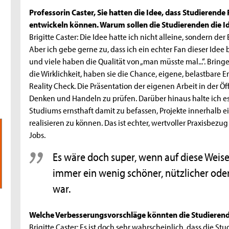
Professorin Caster, Sie hatten die Idee, dass Studierend
entwickeln können. Warum sollen die Studierenden die I
Brigitte Caster: Die Idee hatte ich nicht alleine, sondern de
Aber ich gebe gerne zu, dass ich ein echter Fan dieser Idee
und viele haben die Qualität von „man müsste mal...“. Brin
die Wirklichkeit, haben sie die Chance, eigene, belastbare
Reality Check. Die Präsentation der eigenen Arbeit in der Öf
Denken und Handeln zu prüfen. Darüber hinaus halte ich es 
Studiums ernsthaft damit zu befassen, Projekte innerhalb
realisieren zu können. Das ist echter, wertvoller Praxisbezu
Jobs.
Es wäre doch super, wenn auf diese Wei
immer ein wenig schöner, nützlicher oder 
war.
Welche Verbesserungsvorschläge könnten die Studieren
Brigitte Caster: Es ist doch sehr wahrscheinlich, dass die S