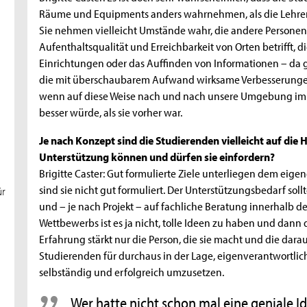
Räume und Equipments anders wahrnehmen, als die Lehrend
Sie nehmen vielleicht Umstände wahr, die andere Persone
Aufenthaltsqualität und Erreichbarkeit von Orten betrifft, 
Einrichtungen oder das Auffinden von Informationen – da 
die mit überschaubarem Aufwand wirksame Verbesserungen
wenn auf diese Weise nach und nach unsere Umgebung imme
besser würde, als sie vorher war.
Je nach Konzept sind die Studierenden vielleicht auf die 
Unterstützung können und dürfen sie einfordern?
Brigitte Caster: Gut formulierte Ziele unterliegen dem eige
sind sie nicht gut formuliert. Der Unterstützungsbedarf soll
ür
und – je nach Projekt – auf fachliche Beratung innerhalb d
Wettbewerbs ist es ja nicht, tolle Ideen zu haben und dann 
Erfahrung stärkt nur die Person, die sie macht und die darau
Studierenden für durchaus in der Lage, eigenverantwortlich
selbständig und erfolgreich umzusetzen.
Wer hatte nicht schon mal eine geniale Id