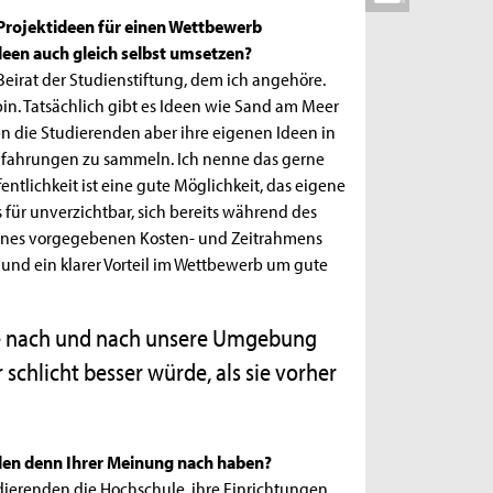
e Projektideen für einen Wettbewerb
deen auch gleich selbst umsetzen?
r Beirat der Studienstiftung, dem ich angehöre.
 bin. Tatsächlich gibt es Ideen wie Sand am Meer
gen die Studierenden aber ihre eigenen Ideen in
 Erfahrungen zu sammeln. Ich nenne das gerne
fentlichkeit ist eine gute Möglichkeit, das eigene
für unverzichtbar, sich bereits während des
 eines vorgegebenen Kosten- und Zeitrahmens
g und ein klarer Vorteil im Wettbewerb um gute
se nach und nach unsere Umgebung
schlicht besser würde, als sie vorher
den denn Ihrer Meinung nach haben?
tudierenden die Hochschule, ihre Einrichtungen,