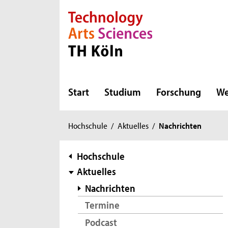
Direkt zur Hauptnavigation
Direkt zur Subnavigation
Direkt zum Inhalt
Direkt zum Fußbereich
Start
Studium
Forschung
We
Sie
Hochschule
/
Aktuelles
/
Nachrichten
sind
hier:
Subnavigation
Hochschule
Aktuelles
Nachrichten
Termine
Podcast