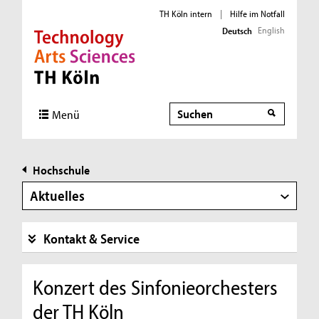
TH Köln intern
|
Hilfe im Notfall
English
Deutsch
Direkt zur Hauptnavigation
Direkt zur Subnavigation
Direkt zum Inhalt
Direkt zum Fußbereich
Suche
Menü
Hochschule
Aktuelles
Kontakt & Service
Konzert des Sinfonieorchesters
der TH Köln