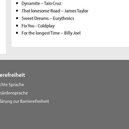
Dynamite – Taio Cruz
That lonesome Road – James Taylor
Sweet Dreams – Eurythmics
Fix You - Coldplay
For the longest Time – Billy Joel
erefreiheit
ichte Sprache
bärdensprache
lärung zur Barrierefreiheit