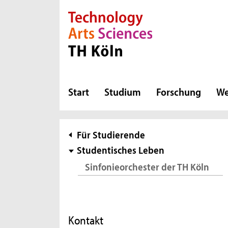
Direkt zur Hauptnavigation
Direkt zur Subnavigation
Direkt zum Inhalt
Direkt zum Fußbereich
Start
Studium
Forschung
We
Subnavigation
Für Studierende
Studentisches Leben
Sinfonieorchester der TH Köln
Kontakt