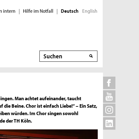
n intern
Hilfe im Notfall
English
|
|
Deutsch
Suche
singen. Man achtet aufeinander, taucht
die Beine. Chor ist einfach Liebe!“ – Ein Satz,
eiben würden. Im Chor singen sowohl
de der TH Köln.