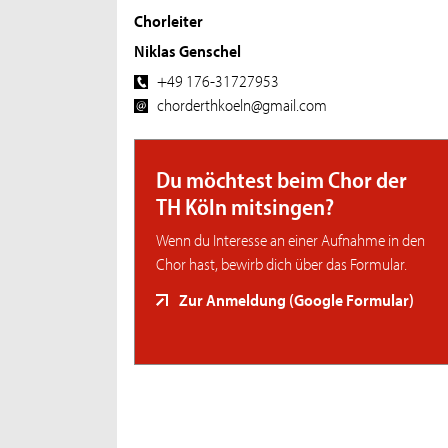
Chorleiter
Niklas Genschel
+49 176-31727953
chorderthkoeln@gmail.com
Du möchtest beim Chor der
TH Köln mitsingen?
Wenn du Interesse an einer Aufnahme in den
Chor hast, bewirb dich über das Formular.
Zur Anmeldung (Google Formular)