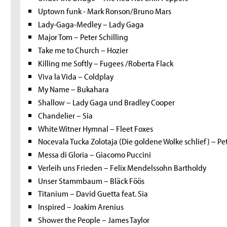
Uptown funk - Mark Ronson/Bruno Mars
Lady-Gaga-Medley – Lady Gaga
Major Tom – Peter Schilling
Take me to Church – Hozier
Killing me Softly – Fugees /Roberta Flack
Viva la Vida – Coldplay
My Name – Bukahara
Shallow – Lady Gaga und Bradley Cooper
Chandelier – Sia
White Witner Hymnal – Fleet Foxes
Nocevala Tucka Zolotaja (Die goldene Wolke schlief) – Pe
Messa di Gloria – Giacomo Puccini
Verleih uns Frieden – Felix Mendelssohn Bartholdy
Unser Stammbaum – Bläck Föös
Titanium – David Guetta feat. Sia
Inspired – Joakim Arenius
Shower the People – James Taylor