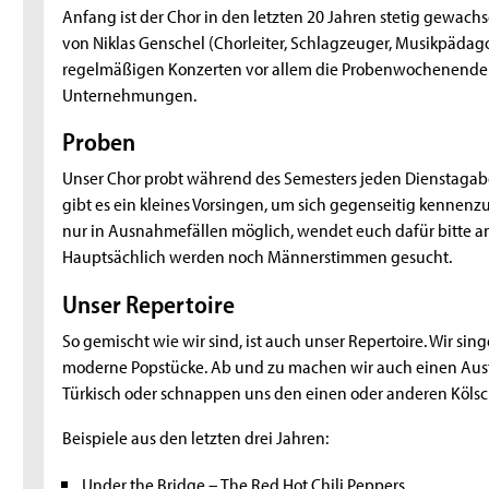
Anfang ist der Chor in den letzten 20 Jahren stetig gewachse
von Niklas Genschel (Chorleiter, Schlagzeuger, Musikpäda
regelmäßigen Konzerten vor allem die Probenwochenend
Unternehmungen.
Proben
Unser Chor probt während des Semesters jeden Dienstaga
gibt es ein kleines Vorsingen, um sich gegenseitig kennenzu
nur in Ausnahmefällen möglich, wendet euch dafür bitte 
Hauptsächlich werden noch Männerstimmen gesucht.
Unser Repertoire
So gemischt wie wir sind, ist auch unser Repertoire. Wir si
moderne Popstücke. Ab und zu machen wir auch einen Ausflu
Türkisch oder schnappen uns den einen oder anderen Kölsch
Beispiele aus den letzten drei Jahren:
Under the Bridge – The Red Hot Chili Peppers