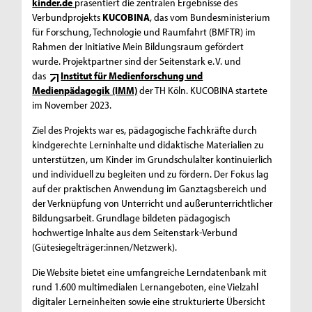
kinder.de
präsentiert die zentralen Ergebnisse des
Verbundprojekts
KUCOBINA
, das vom Bundesministerium
für Forschung, Technologie und Raumfahrt (BMFTR) im
Rahmen der Initiative Mein Bildungsraum gefördert
wurde. Projektpartner sind der Seitenstark e. V. und
das
Institut für Medienforschung und
Medienpädagogik (IMM)
der TH Köln. KUCOBINA startete
im November 2023.
Ziel des Projekts war es, pädagogische Fachkräfte durch
kindgerechte Lerninhalte und didaktische Materialien zu
unterstützen, um Kinder im Grundschulalter kontinuierlich
und individuell zu begleiten und zu fördern. Der Fokus lag
auf der praktischen Anwendung im Ganztagsbereich und
der Verknüpfung von Unterricht und außerunterrichtlicher
Bildungsarbeit. Grundlage bildeten pädagogisch
hochwertige Inhalte aus dem Seitenstark-Verbund
(Gütesiegelträger:innen/Netzwerk).
Die Website bietet eine umfangreiche Lerndatenbank mit
rund 1.600 multimedialen Lernangeboten, eine Vielzahl
digitaler Lerneinheiten sowie eine strukturierte Übersicht