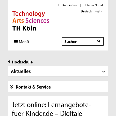
TH Köln intern
|
Hilfe im Notfall
English
Deutsch
Direkt zur Hauptnavigation
Direkt zur Subnavigation
Direkt zum Inhalt
Direkt zum Fußbereich
Suche
Menü
Hochschule
Aktuelles
Kontakt & Service
Jetzt online: Lernangebote-
fuer-Kinder.de – Digitale