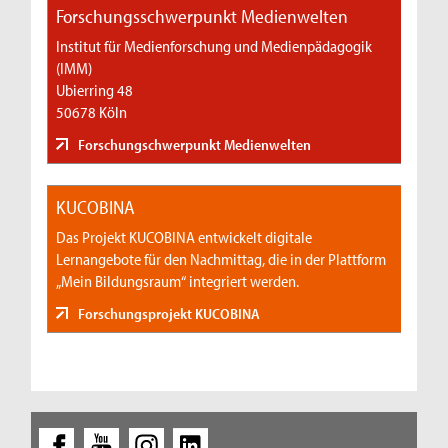
Forschungsschwerpunkt Medienwelten
Institut für Medienforschung und Medienpädagogik
(IMM)
Ubierring 48
50678 Köln
Forschungschwerpunkt Medienwelten
KUCOBINA
Das Projekt KUCOBINA entwickelt digitale
Lernangebote für den Nachmittag, die in der Plattform
„Mein Bildungsraum“ integriert werden.
Forschungsprojekt KUCOBINA