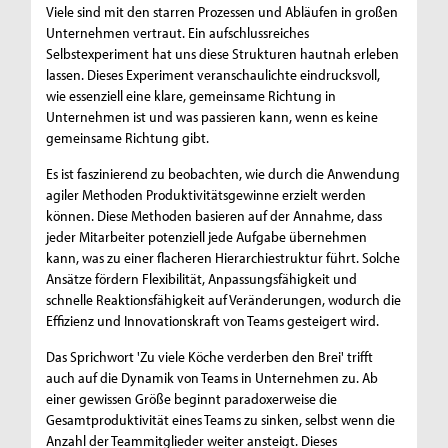
Viele sind mit den starren Prozessen und Abläufen in großen
Unternehmen vertraut. Ein aufschlussreiches
Selbstexperiment hat uns diese Strukturen hautnah erleben
lassen. Dieses Experiment veranschaulichte eindrucksvoll,
wie essenziell eine klare, gemeinsame Richtung in
Unternehmen ist und was passieren kann, wenn es keine
gemeinsame Richtung gibt.
Es ist faszinierend zu beobachten, wie durch die Anwendung
agiler Methoden Produktivitätsgewinne erzielt werden
können. Diese Methoden basieren auf der Annahme, dass
jeder Mitarbeiter potenziell jede Aufgabe übernehmen
kann, was zu einer flacheren Hierarchiestruktur führt. Solche
Ansätze fördern Flexibilität, Anpassungsfähigkeit und
schnelle Reaktionsfähigkeit auf Veränderungen, wodurch die
Effizienz und Innovationskraft von Teams gesteigert wird.
Das Sprichwort 'Zu viele Köche verderben den Brei' trifft
auch auf die Dynamik von Teams in Unternehmen zu. Ab
einer gewissen Größe beginnt paradoxerweise die
Gesamtproduktivität eines Teams zu sinken, selbst wenn die
Anzahl der Teammitglieder weiter ansteigt. Dieses