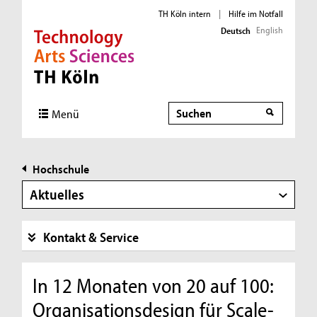
TH Köln intern
|
Hilfe im Notfall
English
Deutsch
Direkt zur Hauptnavigation
Direkt zur Subnavigation
Direkt zum Inhalt
Direkt zum Fußbereich
Suche
Menü
Hochschule
Aktuelles
Kontakt & Service
In 12 Monaten von 20 auf 100:
Organisationsdesign für Scale-