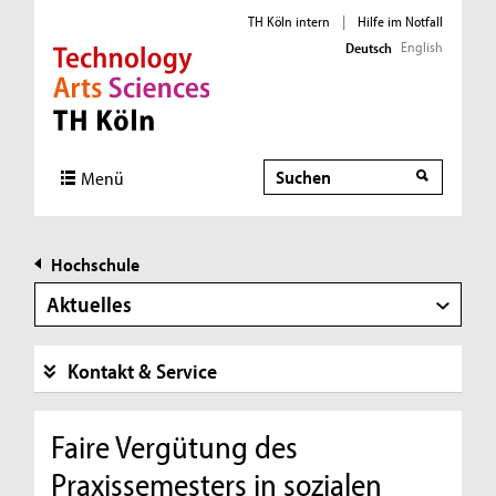
TH Köln intern
|
Hilfe im Notfall
English
Deutsch
Direkt zur Hauptnavigation
Direkt zur Subnavigation
Direkt zum Inhalt
Direkt zum Fußbereich
Suche
Menü
Hochschule
Aktuelles
Kontakt & Service
Faire Vergütung des
Praxissemesters in sozialen