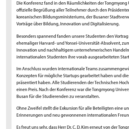
Die Konferenz fand in den Räumlichkeiten der Tongmyong Un
offizielle Begrüßung aller Teilnehmer durch den Präsidenten
koreanischen Bildungsministeriums, der Busaner Stadtver
Vorträge über Bildung, Innovation und Digitalisierung.
Besonders spannend fanden unsere Studenten den Vortrag 
ehemaliger Harvard- und Yonsei-Universität-Absolvent, z
Innovation und nachhaltigem unternehmerischen Handeln.
internationalen Studenten ihre vorab ausgearbeiteten Star
Im Anschluss wurden internationale Teams zusammengewü
Konzepten für mögliche Startups gearbeitet haben und die
präsentiert haben. Alle Studierenden der Technischen Hoc
einen Preis. Nach der Konferenz war die Tongmyong Universi
Busan für die Studierenden zu veranstalten.
Ohne Zweifel stellt die Exkursion für alle Beteiligten eine
Erinnerungen und neu gewonnenen internationalen Freund
Es freut uns sehr, dass Herr Dr. C. D. Kim erneut von der T