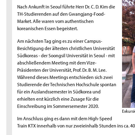
Nach Ankunft in Seoul führte Herr Dr. C. D. Kim die
TH-Studierenden auf den Gwangjang-Food-
Market. Alle waren vom authentischen
koreanischen Essen begeistert.
Am nächsten Tag ging es zu einer Campus-
Besichtigung der ältesten christlichen Universität
Südkoreas - der Soongsil Universität in Seoul - mit
abschließendem Meeting mit dem Vize-
Präsidenten der Universität, Prof. Dr. B. M. Lee.
Während dieses Meetings entschieden sich zwei
Studierende der Technischen Hochschule spontan
für ein Auslandssemester in Südkorea und
erhielten erst kürzlich eine Zusage für die
Einschreibung im Sommersemester 2020.
Exkurs
Im Anschluss ging es dann mit dem High-Speed
Train KTX innerhalb von nur zweieinhalb Stunden ins ca. 40