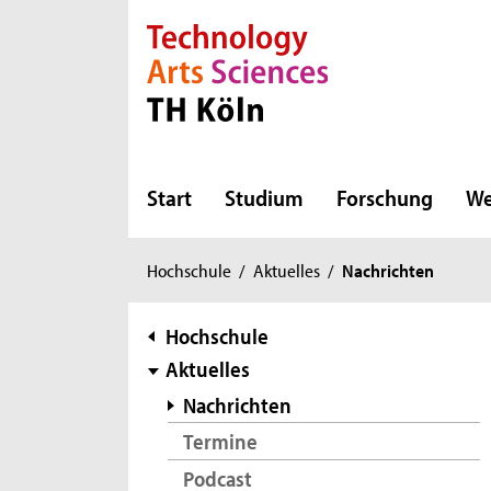
Direkt zur Hauptnavigation
Direkt zur Subnavigation
Direkt zum Inhalt
Direkt zum Fußbereich
Start
Studium
Forschung
We
Sie
Hochschule
/
Aktuelles
/
Nachrichten
sind
hier:
Subnavigation
Hochschule
Aktuelles
Nachrichten
Termine
Podcast