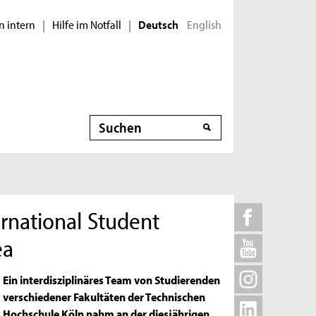
n intern
Hilfe im Notfall
English
|
|
Deutsch
Suche
ernational Student
ea
Ein interdisziplinäres Team von Studierenden
verschiedener Fakultäten der Technischen
Hochschule Köln nahm an der diesjährigen