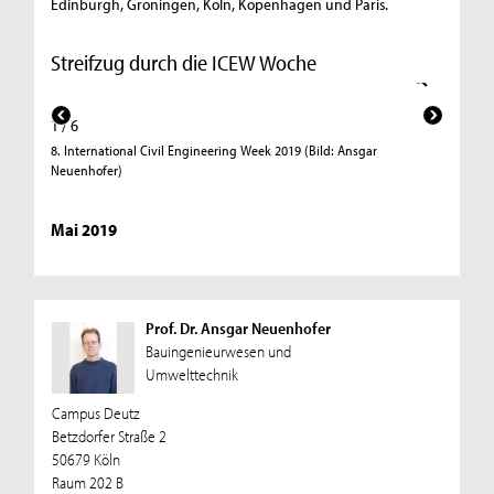
Edinburgh, Groningen, Köln, Kopenhagen und Paris.
Streifzug durch die ICEW Woche
1 / 6
8. International Civil Engineering Week 2019 (Bild: Ansgar
Neuenhofer)
Mai 2019
2 / 6
Prof. Dr. Ansgar Neuenhofer
Die Teil
Bauingenieurwesen und
Neuenho
Umwelttechnik
Campus Deutz
Betzdorfer Straße 2
50679 Köln
Raum 202 B