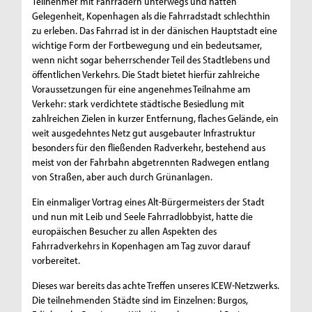
Teilnehmer mit Fahrrädern unterwegs und hatten
Gelegenheit, Kopenhagen als die Fahrradstadt schlechthin
zu erleben. Das Fahrrad ist in der dänischen Hauptstadt eine
wichtige Form der Fortbewegung und ein bedeutsamer,
wenn nicht sogar beherrschender Teil des Stadtlebens und
öffentlichen Verkehrs. Die Stadt bietet hierfür zahlreiche
Voraussetzungen für eine angenehmes Teilnahme am
Verkehr: stark verdichtete städtische Besiedlung mit
zahlreichen Zielen in kurzer Entfernung, flaches Gelände, ein
weit ausgedehntes Netz gut ausgebauter Infrastruktur
besonders für den fließenden Radverkehr, bestehend aus
meist von der Fahrbahn abgetrennten Radwegen entlang
von Straßen, aber auch durch Grünanlagen.
Ein einmaliger Vortrag eines Alt-Bürgermeisters der Stadt
und nun mit Leib und Seele Fahrradlobbyist, hatte die
europäischen Besucher zu allen Aspekten des
Fahrradverkehrs in Kopenhagen am Tag zuvor darauf
vorbereitet.
Dieses war bereits das achte Treffen unseres ICEW​-Netzwerks.
Die teilnehmenden Städte sind im Einzelnen: Burgos,