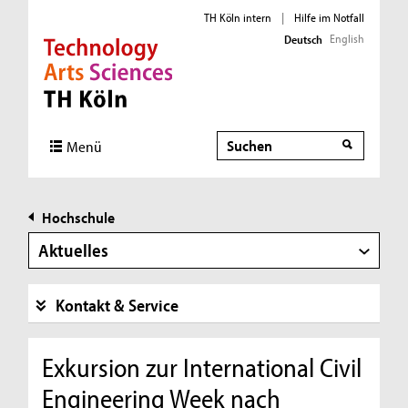
TH Köln intern
|
Hilfe im Notfall
English
Deutsch
Direkt zur Hauptnavigation
Direkt zur Subnavigation
Direkt zum Inhalt
Direkt zum Fußbereich
Suche
Menü
Hochschule
Aktuelles
Kontakt & Service
Exkursion zur International Civil
Engineering Week nach