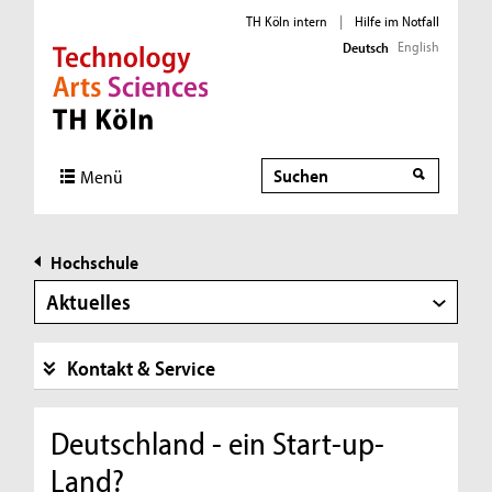
TH Köln intern
|
Hilfe im Notfall
English
Deutsch
Direkt zur Hauptnavigation
Direkt zur Subnavigation
Direkt zum Inhalt
Direkt zum Fußbereich
Suche
Menü
Hochschule
Aktuelles
Kontakt & Service
Deutschland - ein Start-up-
Land?