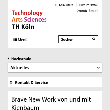
TH Köln intern
|
Hilfe im Notfall
English
Deutsch
Direkt zur Hauptnavigation
Direkt zur Subnavigation
Direkt zum Inhalt
Direkt zum Fußbereich
Suche
Menü
Hochschule
Aktuelles
Kontakt & Service
Brave New Work von und mit
Kienbaum