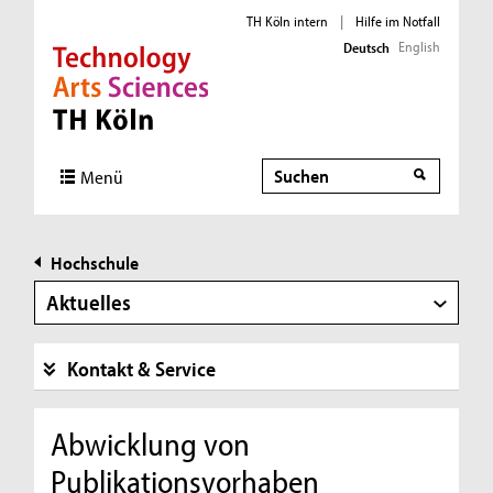
TH Köln intern
|
Hilfe im Notfall
English
Deutsch
Direkt zur Hauptnavigation
Direkt zur Subnavigation
Direkt zum Inhalt
Direkt zum Fußbereich
Suche
Menü
Hochschule
Aktuelles
Kontakt & Service
Abwicklung von
Publikationsvorhaben