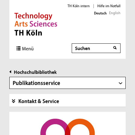
TH Köln intern
|
Hilfe im Notfall
English
Deutsch
Direkt zur Hauptnavigation
Direkt zur Subnavigation
Direkt zum Inhalt
Direkt zum Fußbereich
Suche
Menü
Hochschulbibliothek
Publikationsservice
Kontakt & Service