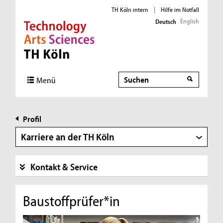
TH Köln intern
|
Hilfe im Notfall
English
Deutsch
Direkt zur Hauptnavigation
Direkt zur Subnavigation
Direkt zum Inhalt
Direkt zum Fußbereich
Suche
Menü
Profil
Karriere an der TH Köln
Kontakt & Service
Baustoffprüfer*in