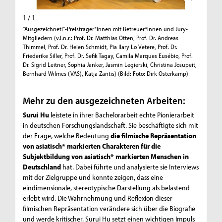
1 / 1
"Ausgezeichnet!"-Preisträger*innen mit Betreuer*innen und Jury-
Mitgliedern (v.l.n.r.: Prof. Dr. Matthias Otten, Prof. Dr. Andreas
Thimmel, Prof. Dr. Helen Schmidt, Pia Ilary Lo Vetere, Prof. Dr.
Friederike Siller, Prof. Dr. Sefik Tagay, Camila Marques Eusébio, Prof.
Dr. Sigrid Leitner, Sophia Janker, Jasmin Legierski, Christina Josupeit,
Bernhard Wilmes (VAS), Katja Zantis) (Bild: Foto: Dirk Osterkamp)
Mehr zu den ausgezeichneten Arbeiten:
Surui Hu
leistete in ihrer Bachelorarbeit echte Pionierarbeit
in deutschen Forschungslandschaft. Sie beschäftigte sich mit
der Frage, welche Bedeutung
die filmische Repräsentation
von asiatisch* markierten Charakteren für die
Subjektbildung von asiatisch* markierten Menschen in
Deutschland
hat. Dabei führte und analysierte sie Interviews
mit der Zielgruppe und konnte zeigen, dass eine
eindimensionale, stereotypische Darstellung als belastend
erlebt wird. Die Wahrnehmung und Reflexion dieser
filmischen Repräsentation verändere sich über die Biografie
und werde kritischer. Surui Hu setzt einen wichtigen Impuls