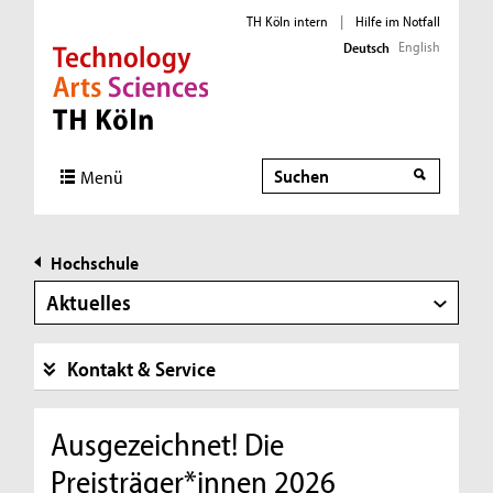
TH Köln intern
|
Hilfe im Notfall
English
Deutsch
Direkt zur Hauptnavigation
Direkt zur Subnavigation
Direkt zum Inhalt
Direkt zum Fußbereich
Suche
Menü
Hochschule
Aktuelles
Kontakt & Service
Ausgezeichnet! Die
Preisträger*innen 2026