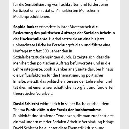
für die Sensibilisierung von Fachkräften und fordert eine
Partizipation von asiatisch* markierten Menschen in
Medienproduktionen.
Sophia Janker
erforschte in ihrer Masterarbeit
die
Bedeutung des politischen Auftrags der Sozialen Arbeit in
der Hochschullehre
. Hierbei setzte sie an eine bis jetzt
unbeachtete Lücke im Forschungsfeld an und führte eine
Umfrage mit fast 300 Lehrenden in
Sozialarbeitsstudiengängen durch. Es zeigte sich, dass die
Mehrheit den politischen Auftrag befürwortete und in die
Lehre integrierte. Sophia Janker analysierte darüber hinaus
die Einflussfaktoren für die Thematisierung politischer
Inhalte, wie z.B. das politische Interesse der Lehrenden und
tat dies mit einer wissenschaftlichen Sorgfalt und fundierter
theoretischer Vorarbeit.
David Schlecht
widmet sich in seiner Bachelorarbeit dem
Thema
Punitivität in der Praxis der Inobhutnahme
.
Punitivität sind strafende Tendenzen, die man zunächst erst
einmal ungern mit der Sozialen Arbeit in Verbindung bringt.
David Schlecht beleuchtet diese Thematik kritisch und