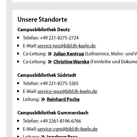
Unsere Standorte
Campusbibliothek Deutz
Telefon: +49 221-8275-2724
E-Mail:
service-iwz@bibl.th-koeln.de
Co-Leitung:
Julian Kentrup
(Leihservice, Mahn- und 
Co-Leitung:
Christine Warnke
(Fernleihe und Dokume
Campusbibliothek Südstadt
Telefon: +49 221-8275-3265
E-Mail:
service-gwz@bibl.th-koeln.de
Leitung:
Reinhard Poche
Campusbibliothek Gummersbach
Telefon: +49 2261-8196-6766
E-Mail:
service-cgm@bibl.th-koeln.de
Leitung:
Ingeborg Rose