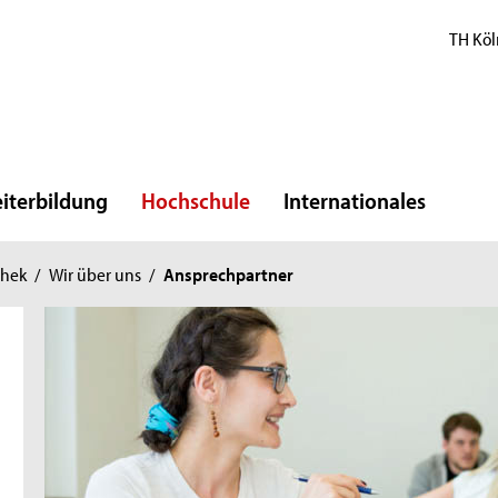
TH Köl
iterbildung
Hochschule
Internationales
thek
/
Wir über uns
/
Ansprechpartner