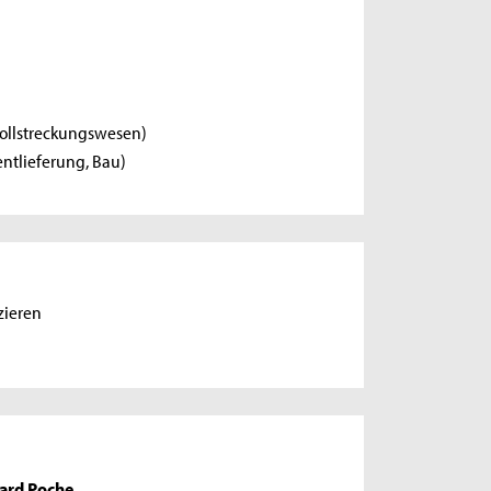
Vollstreckungswesen)
ntlieferung, Bau)
zieren
ard Poche