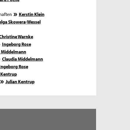
chaften
Kerstin Klein
lga Skowera-Wessel
Christine Warnke
Ingeborg Rose
a Middelmann
Claudia Middelmann
Ingeborg Rose
n Kentrup
Julian Kentrup