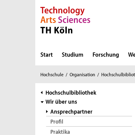
Direkt zur Hauptnavigation
Direkt zur Subnavigation
Direkt zum Inhalt
Direkt zum Fußbereich
Start
Studium
Forschung
We
Sie
Hochschule
/
Organisation
/
Hochschulbiblio
sind
hier:
Subnavigation
Hochschulbibliothek
Wir über uns
Ansprechpartner
Profil
Praktika