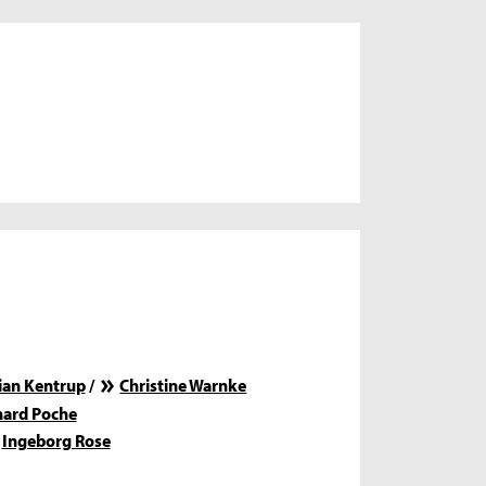
ian Kentrup
/
Christine Warnke
hard Poche
Ingeborg Rose