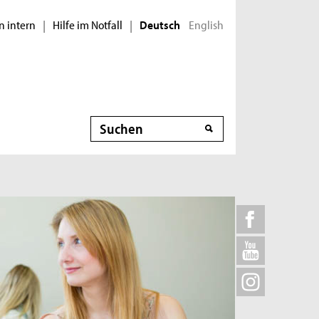
n intern
Hilfe im Notfall
English
|
|
Deutsch
Suche