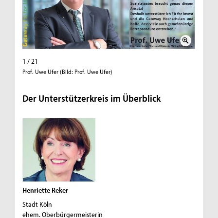
1 / 21
2 / 21
Prof. Uwe Ufer (Bild: Prof. Uwe Ufer)
Philip H
Der Unterstützerkreis im Überblick
Henriette Reker
Stadt Köln
ehem. Oberbürgermeisterin