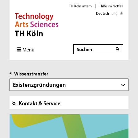
TH Köln intern
|
Hilfe im Notfall
English
Deutsch
Direkt zur Hauptnavigation
Direkt zur Subnavigation
Direkt zum Inhalt
Direkt zum Fußbereich
Suche
Menü
Wissenstransfer
Existenzgründungen
Kontakt & Service